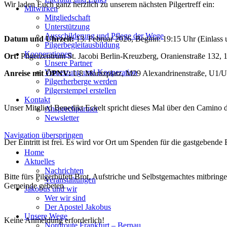
Wir laden Euch ganz herzlich zu unserem nächsten Pilgertreff ein:
Mitwirken
Mitgliedschaft
Unterstützung
Ausschilderung und Pflege der Wege
Datum und Uhrzeit:
13. Februar 2026, Beginn: 19:15 Uhr (Einlass
Pilgerbegleitausbildung
Kooperationen
Ort:
Pilgerzentrum St. Jacobi Berlin-Kreuzberg, Oranienstraße 132, 
Unsere Partner
Vernetzung und Kooperation
Anreise mit ÖPNV:
U8 Moritzplatz, M29 Alexandrinenstraße, U1/U
Pilgerherberge werden
Pilgerstempel erstellen
Kontakt
Unser Mitglied Benedikt Eckelt spricht dieses Mal über den Camino
Ansprechpartner
Newsletter
Navigation überspringen
Der Eintritt ist frei. Es wird vor Ort um Spenden für die gastgeben
Home
Aktuelles
Nachrichten
Bitte fürs Pilgerbüfett Brot, Aufstriche und Selbstgemachtes mitbri
Veranstaltungen
Gemeinde gebeten.
Jakobus und wir
Wer wir sind
Der Apostel Jakobus
Unsere Wege
Keine Anmeldung erforderlich!
Nordroute Frankfurt – Bernau