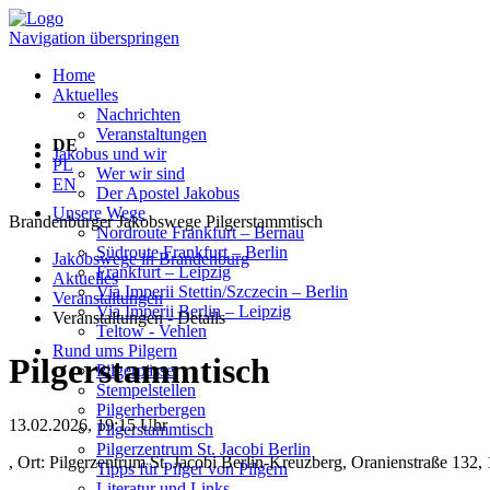
Navigation überspringen
Home
Aktuelles
Nachrichten
Veranstaltungen
DE
Jakobus und wir
PL
Wer wir sind
EN
Der Apostel Jakobus
Unsere Wege
Brandenburger Jakobswege
Pilgerstammtisch
Nordroute Frankfurt – Bernau
Südroute Frankfurt – Berlin
Jakobswege in Brandenburg
Frankfurt – Leipzig
Aktuelles
Via Imperii Stettin/Szczecin – Berlin
Veranstaltungen
Via Imperii Berlin – Leipzig
Veranstaltungen - Details
Teltow - Vehlen
Rund ums Pilgern
Pilgerstammtisch
Pilgerpässe
Stempelstellen
Pilgerherbergen
13.02.2026, 19:15 Uhr
Pilgerstammtisch
Pilgerzentrum St. Jacobi Berlin
, Ort: Pilgerzentrum St. Jacobi Berlin-Kreuzberg, Oranienstraße 132,
Tipps für Pilger von Pilgern
Literatur und Links