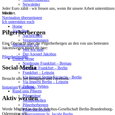
Newsletter
Jeder Euro zählt - wir freuen uns, wenn ihr unsere Arbeit unterstützen
möchtet.
Menü
Navigation überspringen
Ich unterstütze euch
Home
Aktuelles
Pilgerherbergen
Nachrichten
Veranstaltungen
Eine Übersicht über die Pilgerherbergen an den von uns betreuten
Jakobus und wir
Jakobswegen findet ihr hier:
Wer wir sind
Der Apostel Jakobus
Pilgerherbergen
Unsere Wege
Nordroute Frankfurt – Bernau
Social Media
Südroute Frankfurt – Berlin
Frankfurt – Leipzig
Via Imperii Stettin/Szczecin – Berlin
Besucht uns bei Instagram und Facebook
Via Imperii Berlin – Leipzig
Teltow - Vehlen
Instagram
Facebook
Rund ums Pilgern
Pilgerpässe
Aktiv werden
Stempelstellen
Pilgerherbergen
Werde Mitglied in der St. Jakobus-Gesellschaft Berlin-Brandenburg-
Pilgerstammtisch
Oderregion e.V.
Pilgerzentrum St. Jacobi Berlin