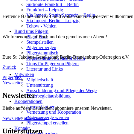
Südroute Frankfurt – Berlin
Frankfurt – Leipzig
Via Imperii Stettin/Szczecin – Berlin
Helfende Hände zum Auf- und Abbau sind uns jederzeit willkommen
Via Imperii Berlin – Leipzig
Teltow - Vehlen
Rund ums Pilgern
Wir freuen uns auf Euch und den gemeinsamen Abend!
Pilgerpässe
Stempelstellen
Pilgerherbergen
Pilgerstammtisch
Eure St. Jakobus-Gesellschaft Berlin-Brandenburg-Oderregion e.V.
Pilgerzentrum St. Jacobi Berlin
Tipps für Pilger von Pilgern
Zurück
Literatur und Links
Mitwirken
Pilgerpass
Mitgliedschaft
Newsletter
Unterstützung
Ausschilderung und Pflege der Wege
Newsletter
Pilgerbegleitausbildung
Kooperationen
Unsere Partner
Bleibe auf dem Laufenden, abonniere unseren Newsletter.
Vernetzung und Kooperation
Pilgerherberge werden
Newsletter abonnieren
Pilgerstempel erstellen
Kontakt
Unterstützen
Ansprechpartner