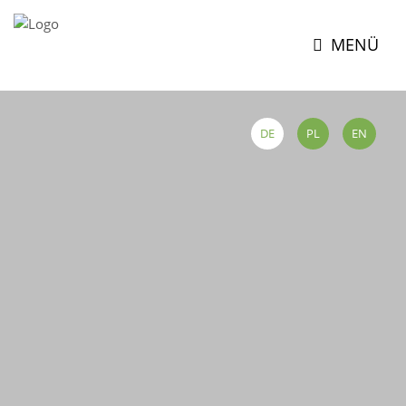
MENÜ
DE
PL
EN