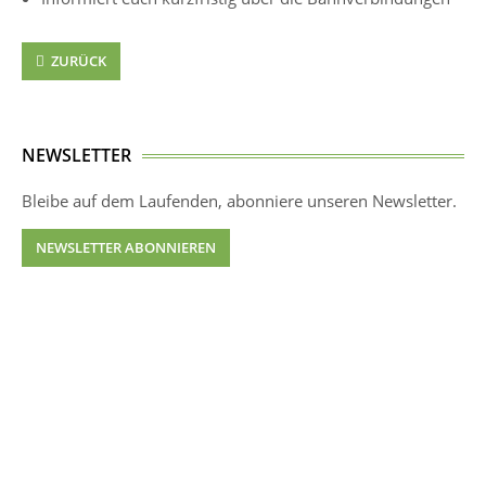
ZURÜCK
NEWSLETTER
Bleibe auf dem Laufenden, abonniere unseren Newsletter.
NEWSLETTER ABONNIEREN
UNTERSTÜTZEN
Jeder Euro zählt - wir freuen uns, wenn ihr unsere Arbeit
unterstützen möchtet.
ICH UNTERSTÜTZE EUCH