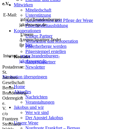
e.V.
Mitwirken
Mitgliedschaft
E-Mail:
Unterstützung
info[at]brandenburger-
Ausschilderung und Pflege der Wege
jakobswege.de
Pilgerbegleitausbildung
Kooperationen
Unsere
Unsere Partner
Ansprechpartner findet
Vernetzung und Kooperation
ihr
hier
.
Pilgerherberge werden
Pilgerstempel erstellen
Internet:
www.brandenburger-
Kontakt
jakobswege.de
Ansprechpartner
Postadresse:
Newsletter
St.
Navigation überspringen
Jakobus-
Gesellschaft
Home
Berlin-
Aktuelles
Brandenburg-
Nachrichten
Oderregion
Veranstaltungen
e.
Jakobus und wir
V.
Wer wir sind
c/o
Der Apostel Jakobus
Frantzen
Unsere Wege
Steinhardt
Nordroute Frankfurt – Bernau