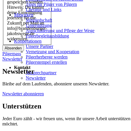
gespeichert werden.
Tipps für Pilger von Pilgern
Hinweis: Du kannst
Literatur und Links
deine Einwilligung
Mitwirken
jederzeit für die
Mitgliedschaft
Zukunft per Mail an
Unterstützung
info@brandenburger-
Ausschilderung und Pflege der Wege
jakobswege.de
Pilgerbegleitausbildung
widerrufen.
Kooperationen
Unsere Partner
Absenden
Vernetzung und Kooperation
Pilgerpass
Pilgerherberge werden
Newsletter
Pilgerstempel erstellen
Kontakt
Newsletter
Ansprechpartner
Newsletter
Bleibe auf dem Laufenden, abonniere unseren Newsletter.
Newsletter abonnieren
Unterstützen
Jeder Euro zählt - wir freuen uns, wenn ihr unsere Arbeit unterstützen
möchtet.