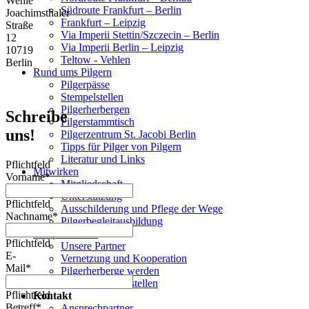
Wehle
Südroute Frankfurt – Berlin
Joachimsthaler
Frankfurt – Leipzig
Straße
Via Imperii Stettin/Szczecin – Berlin
12
Via Imperii Berlin – Leipzig
10719
Teltow - Vehlen
Berlin
Rund ums Pilgern
Pilgerpässe
Stempelstellen
Pilgerherbergen
Schreibe
Pilgerstammtisch
uns!
Pilgerzentrum St. Jacobi Berlin
Tipps für Pilger von Pilgern
Literatur und Links
Pflichtfeld
Mitwirken
Vorname
*
Mitgliedschaft
Unterstützung
Pflichtfeld
Ausschilderung und Pflege der Wege
Nachname
*
Pilgerbegleitausbildung
Kooperationen
Pflichtfeld
Unsere Partner
E-
Vernetzung und Kooperation
Mail
*
Pilgerherberge werden
Pilgerstempel erstellen
Pflichtfeld
Kontakt
Betreff
*
Ansprechpartner