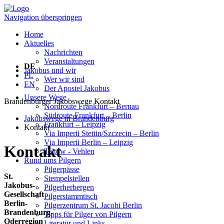
Navigation überspringen
Home
Aktuelles
Nachrichten
Veranstaltungen
DE
Jakobus und wir
PL
Wer wir sind
EN
Der Apostel Jakobus
Unsere Wege
Brandenburger Jakobswege
Kontakt
Nordroute Frankfurt – Bernau
Südroute Frankfurt – Berlin
Jakobswege in Brandenburg
Frankfurt – Leipzig
Kontakt
Via Imperii Stettin/Szczecin – Berlin
Via Imperii Berlin – Leipzig
Kontakt
Teltow - Vehlen
Rund ums Pilgern
Pilgerpässe
St.
Stempelstellen
Jakobus-
Pilgerherbergen
Gesellschaft
Pilgerstammtisch
Berlin-
Pilgerzentrum St. Jacobi Berlin
Brandenburg-
Tipps für Pilger von Pilgern
Oderregion
Literatur und Links